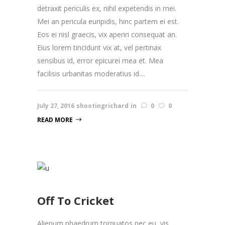
detraxit periculis ex, nihil expetendis in mei.
Mei an pericula euripidis, hinc partem ei est.
Eos ei nisl graecis, vix aperiri consequat an.
Eius lorem tincidunt vix at, vel pertinax
sensibus id, error epicurei mea et. Mea
facilisis urbanitas moderatius id....
July 27, 2016
shootingrichard
in
0
0
READ MORE
Off To Cricket
Alienum phaedrum torquatos nec eu, vis