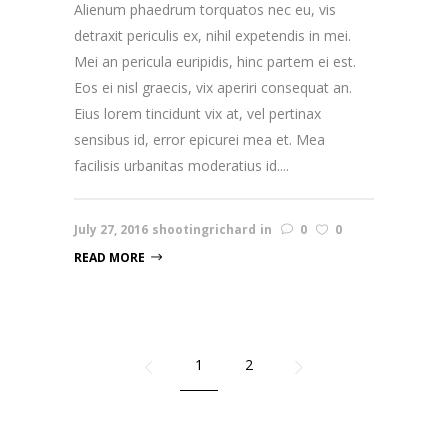
Alienum phaedrum torquatos nec eu, vis
detraxit periculis ex, nihil expetendis in mei.
Mei an pericula euripidis, hinc partem ei est.
Eos ei nisl graecis, vix aperiri consequat an.
Eius lorem tincidunt vix at, vel pertinax
sensibus id, error epicurei mea et. Mea
facilisis urbanitas moderatius id....
July 27, 2016
shootingrichard
in
0
0
READ MORE
1
2